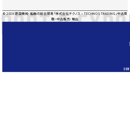
PORT & EXPO
© 2026 建設機械・船舶の総合貿易「株式会社テクノス – TECHNOS TRADING」中古買
取・中古販売・輸出
CON