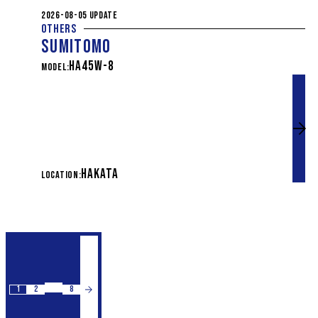
2026-08-05 UPDATE
OTHERS
SUMITOMO
HA45W-8
MODEL:
HAKATA
LOCATION:
…
1
2
8