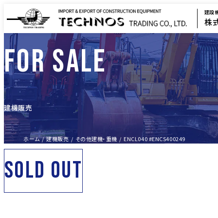
建設
株
FOR SALE
建機販売
ホーム
建機販売
その他建機・重機
ENCL040 #ENCS400249
SOLD OUT