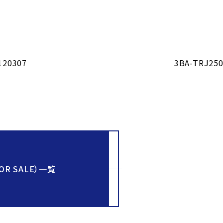
120307
3BA-TRJ2
R SALE）一覧