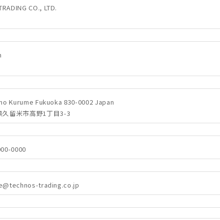
RADING CO., LTD.
h
ano Kurume Fukuoka 830-0002 Japan
福岡県久留米市高野1丁目3-3
000-0000
e@technos-trading.co.jp