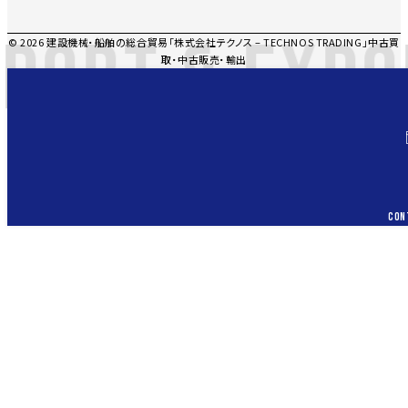
PORT & EXPO
© 2026 建設機械・船舶の総合貿易「株式会社テクノス – TECHNOS TRADING」中古買
取・中古販売・輸出
CON