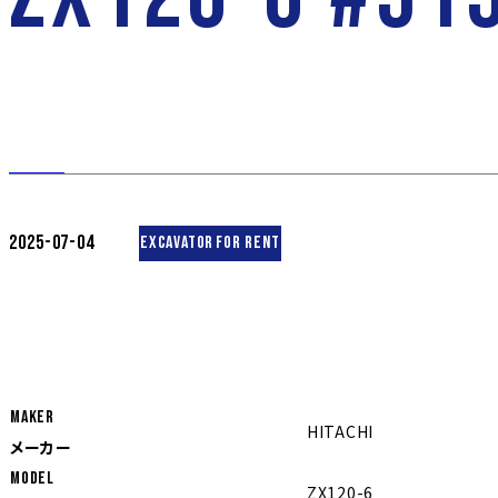
2025-07-04
EXCAVATOR
FOR RENT
MAKER
HITACHI
メーカー
MODEL
ZX120-6