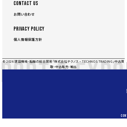
CONTACT US
お問い合わせ
PRIVACY POLICY
個人情報保護方針
PORT & EXPO
© 2026 建設機械・船舶の総合貿易「株式会社テクノス – TECHNOS TRADING」中古買
取・中古販売・輸出
CON